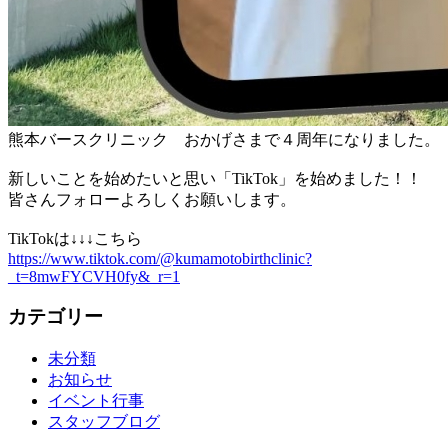
熊本バースクリニック おかげさまで４周年になりました。
新しいことを始めたいと思い「TikTok」を始めました！！
皆さんフォローよろしくお願いします。
TikTokは↓↓↓こちら
https://www.tiktok.com/@kumamotobirthclinic?
_t=8mwFYCVH0fy&_r=1
カテゴリー
未分類
お知らせ
イベント行事
スタッフブログ