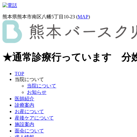
熊本県熊本市南区八幡5丁目10-23 (
MAP
)
★通常診療行っています 分
TOP
当院について
当院について
お知らせ
医師紹介
診療案内
お産について
産後ケアについて
施設案内
面会について