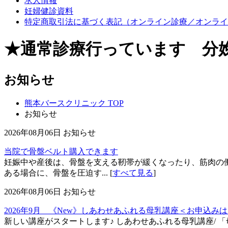
求人情報
妊婦健診資料
特定商取引法に基づく表記（オンライン診療／オンライ
★通常診療行っています 分
お知らせ
熊本バースクリニック TOP
お知らせ
2026年08月06日
お知らせ
当院で骨盤ベルト購入できます
妊娠中や産後は、骨盤を支える靭帯が緩くなったり、筋肉の働
ある場合に、骨盤を圧迫す... [
すべて見る
]
2026年08月06日
お知らせ
2026年9月 《New》しあわせあふれる母乳講座＜お申込み
新しい講座がスタートします♪ しあわせあふれる母乳講座/ 