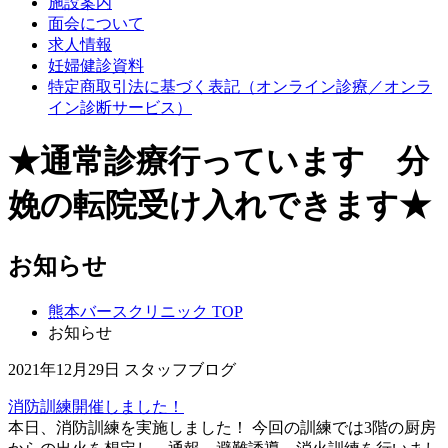
施設案内
面会について
求人情報
妊婦健診資料
特定商取引法に基づく表記（オンライン診療／オンラ
イン診断サービス）
★通常診療行っています 分
娩の転院受け入れできます★
お知らせ
熊本バースクリニック TOP
お知らせ
2021年12月29日
スタッフブログ
消防訓練開催しました！
本日、消防訓練を実施しました！ 今回の訓練では3階の厨房